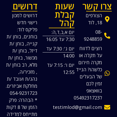
צרו קשר
שעות
דרושים
קבלת
הצורפים
דרושים למכון
קהל
18, לוד
רישוי חדש
פליקס לוד:
08-
יום א,ב,ד,ה:
בוחנים, בוחן /ת
9248859
7:30 עד 16:05
קנייה, בוחן /ת
רוצים לדווח
יום ג': 7:30 עד
דיזל, בוחן /ת
על תקלה או
14:00
מכשור, בוחן /ת
מקרה חירום
מלא, רב בוחן /ת
יום ו': 7:15 עד
כלשהו? הנייד
, מזכיר/ה,
12:55
של הבעלים
נהג/ת ועובד /ת
זמין לכם
מחלקת אביזרים.
בוואצאפ
054-9231723
ל0549231723
* הבהרה: פרק
testimlod@gmail.com
הזמן של 8 דקות
מתייחס למדידה