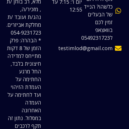
מלא, רב בוחן /ת
יום ו': 7:15 עד
כלשהו? הנייד
, מזכיר/ה,
12:55
של הבעלים
נהג/ת ועובד /ת
זמין לכם
מחלקת אביזרים.
בוואצאפ
054-9231723
ל0549231723
* הבהרה: פרק
testimlod@gmail.com
הזמן של 8 דקות
מתייחס למדידה
חיצונית בלבד,
החל מרגע
החתימה על
העמדת הזיהוי
ועד לחתימה על
העמדה
האחרונה
במסלול. נתון זה
תקף לרכבים