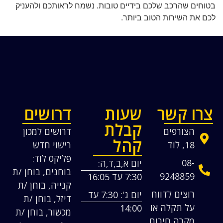
בטוחים שהרכב שלכם בידיים טובות. נשמח לראותכם ולהעניק
לכם את השירות הטוב ביותר.
צרו קשר
שעות
דרושים
קבלת
הצורפים
דרושים למכון
קהל
18, לוד
רישוי חדש
פליקס לוד:
08-
יום א,ב,ד,ה:
בוחנים, בוחן /ת
9248859
7:30 עד 16:05
קנייה, בוחן /ת
רוצים לדווח
יום ג': 7:30 עד
דיזל, בוחן /ת
על תקלה או
14:00
מכשור, בוחן /ת
מקרה חירום