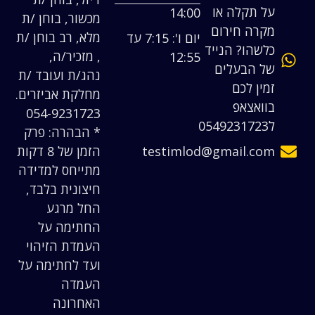
על תקלה או
14:00
מכשור, בוחן /ת
מקרה חירום
מלא, רב בוחן /ת
יום ו': 7:15 עד
כלשהו? הנייד
, מזכיר/ה,
12:55
של הבעלים
נהג/ת ועובד /ת
זמין לכם
מחלקת אביזרים.
בוואצאפ
054-9231723
ל0549231723
* הבהרה: פרק
testimlod@gmail.com
הזמן של 8 דקות
מתייחס למדידה
חיצונית בלבד,
החל מרגע
החתימה על
העמדת הזיהוי
ועד לחתימה על
העמדה
האחרונה